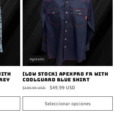
Agotado
with
(Low Stock) ApexPro FR with
rey
CoolGuard Blue Shirt
Precio
Precio
$49.99 USD
$109.99 USD
habitual
de
oferta
Seleccionar opciones