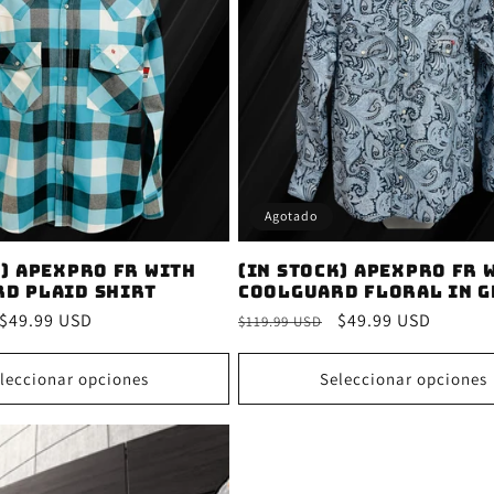
Agotado
K) ApexPro FR with
(IN STOCK) ApexPro FR 
d Plaid Shirt
CoolGuard Floral in G
Precio
$49.99 USD
Precio
Precio
$49.99 USD
$119.99 USD
de
habitual
de
oferta
oferta
leccionar opciones
Seleccionar opciones